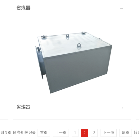
省煤器
省煤器
找到
3
页
16
条相关记录
首页
上一页
1
2
3
下一页
尾页
转