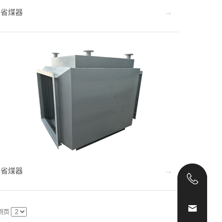
省煤器
省煤器
188
159
到页